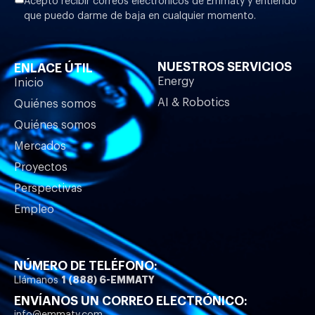
Acepto recibir correos electrónicos de Emmaty y entiendo
que puedo darme de baja en cualquier momento.
NUESTROS SERVICIOS
ENLACE ÚTIL
Energy
Inicio
AI & Robotics
Quiénes somos
Quiénes somos
Mercados
Proyectos
Perspectivas
Empleo
NÚMERO DE TELÉFONO:
1 (888) 6-EMMATY
Llámanos
ENVÍANOS UN CORREO ELECTRÓNICO:
info@emmaty.com