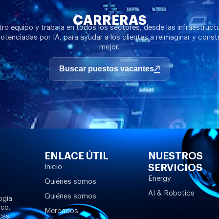
CARRERAS
ro equipo y trabaja en todos los sectores, desde las infraestruct
otenciadas por IA, para ayudar a los clientes a reimaginar y constr
mejor.
Buscar puestos vacantes
ENLACE ÚTIL
NUESTROS
SERVICIOS
Inicio
Energy
Quiénes somos
AI & Robotics
Quiénes somos
ogía
ico.
Mercados
cas,