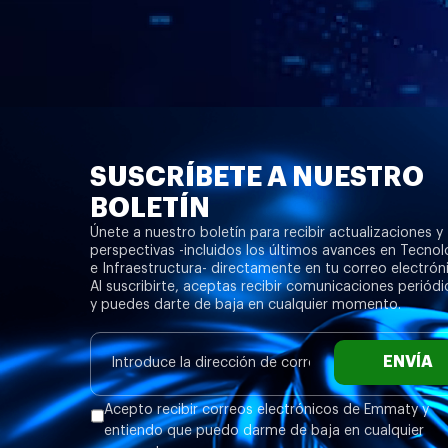
SUSCRÍBETE A NUESTRO
BOLETÍN
Únete a nuestro boletín para recibir actualizaciones y
perspectivas -incluidos los últimos avances en Tecnol
e Infraestructura- directamente en tu correo electrón
Al suscribirte, aceptas recibir comunicaciones periódi
y puedes darte de baja en cualquier momento.
ENVÍA
Acepto recibir correos electrónicos de Emmaty y
entiendo que puedo darme de baja en cualquier