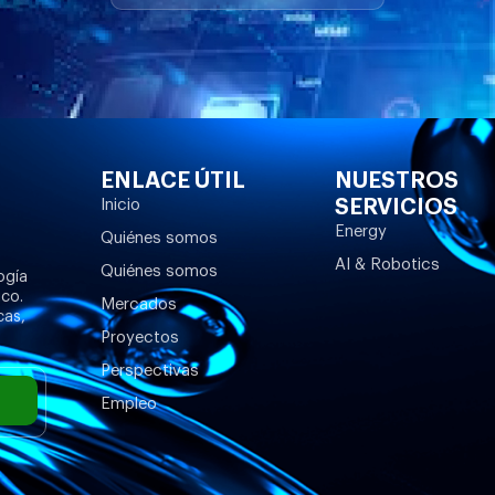
ENLACE ÚTIL
NUESTROS
SERVICIOS
Inicio
Energy
Quiénes somos
AI & Robotics
Quiénes somos
ogía
ico.
Mercados
cas,
Proyectos
Perspectivas
Empleo