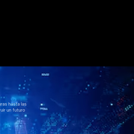
uras hasta las
uir un futuro