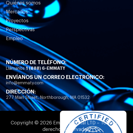
Quiénes somos
Mercados
Proyectos
Perspectivas
Empleo
NÚMERO DE TELÉFONO:
1 (888) 6-EMMATY
Llámanos
ENVÍANOS UN CORREO ELECTRÓNICO:
info@emmaty.com
DIRECCIÓN:
277 Main Street, Northborough, MA 01532
Copyright © 2026 Emmaty Digital LTD – Todos los
derechos reservados.