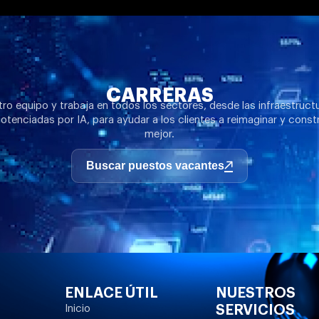
CARRERAS
ro equipo y trabaja en todos los sectores, desde las infraestruct
otenciadas por IA, para ayudar a los clientes a reimaginar y constr
mejor.
Buscar puestos vacantes
ENLACE ÚTIL
NUESTROS
SERVICIOS
Inicio