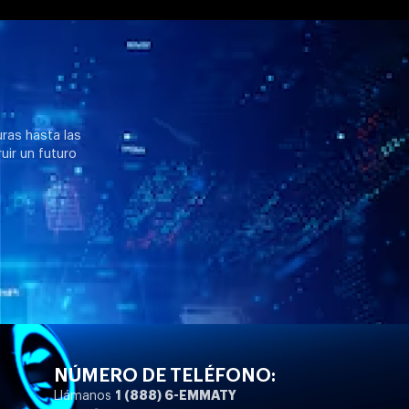
uras hasta las
uir un futuro
NÚMERO DE TELÉFONO:
1 (888) 6-EMMATY
Llámanos