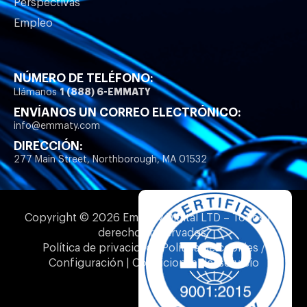
Perspectivas
Empleo
NÚMERO DE TELÉFONO:
1 (888) 6-EMMATY
Llámanos
ENVÍANOS UN CORREO ELECTRÓNICO:
info@emmaty.com
DIRECCIÓN:
277 Main Street, Northborough, MA 01532
Copyright © 2026 Emmaty Digital LTD – Todos los
derechos reservados.
Política de privacidad | Política de cookies /
Configuración | Condiciones del servicio