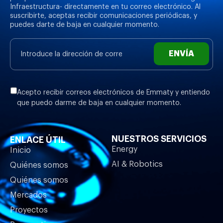
Infraestructura- directamente en tu correo electrónico. Al
suscribirte, aceptas recibir comunicaciones periódicas, y
puedes darte de baja en cualquier momento.
ENVÍA
Acepto recibir correos electrónicos de Emmaty y entiendo
que puedo darme de baja en cualquier momento.
NUESTROS SERVICIOS
ENLACE ÚTIL
Energy
Inicio
AI & Robotics
Quiénes somos
Quiénes somos
Mercados
Proyectos