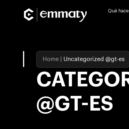
Qué hac
Home
|
Uncategorized @gt-es
CATEGOR
@GT-ES