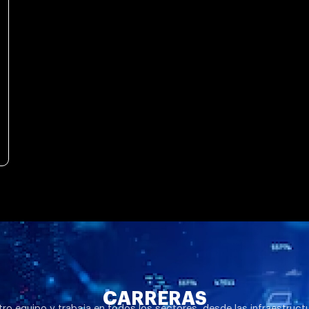
CARRERAS
ro equipo y trabaja en todos los sectores, desde las infraestruct