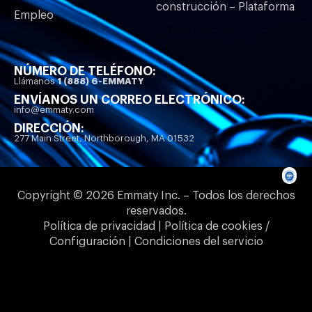
construcción – Plataforma
Empleo
NÚMERO DE TELÉFONO:
Llámanos
1 (888) 6-EMMATY
ENVÍANOS UN CORREO ELECTRÓNICO:
info@emmaty.com
DIRECCIÓN:
277 Main Street, Northborough, MA 01532
Copyright © 2026 Emmaty Inc. – Todos los derechos
reservados.
Política de privacidad | Política de cookies /
Configuración | Condiciones del servicio