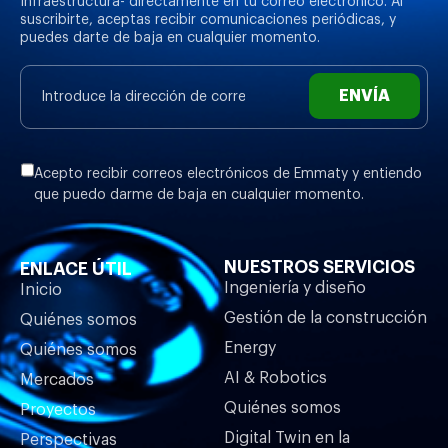
Infraestructura- directamente en tu correo electrónico. Al
suscribirte, aceptas recibir comunicaciones periódicas, y
puedes darte de baja en cualquier momento.
ENVÍA
Acepto recibir correos electrónicos de Emmaty y entiendo
que puedo darme de baja en cualquier momento.
NUESTROS SERVICIOS
ENLACE ÚTIL
Ingeniería y diseño
Inicio
Gestión de la construcción
Quiénes somos
Energy
Quiénes somos
AI & Robotics
Mercados
Quiénes somos
Proyectos
Digital Twin en la
Perspectivas