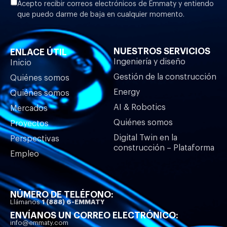
Acepto recibir correos electrónicos de Emmaty y entiendo
que puedo darme de baja en cualquier momento.
NUESTROS SERVICIOS
ENLACE ÚTIL
Ingeniería y diseño
Inicio
Gestión de la construcción
Quiénes somos
Energy
Quiénes somos
AI & Robotics
Mercados
Quiénes somos
Proyectos
Digital Twin en la
Perspectivas
construcción – Plataforma
Empleo
NÚMERO DE TELÉFONO:
Llámanos
1 (888) 6-EMMATY
ENVÍANOS UN CORREO ELECTRÓNICO:
info@emmaty.com