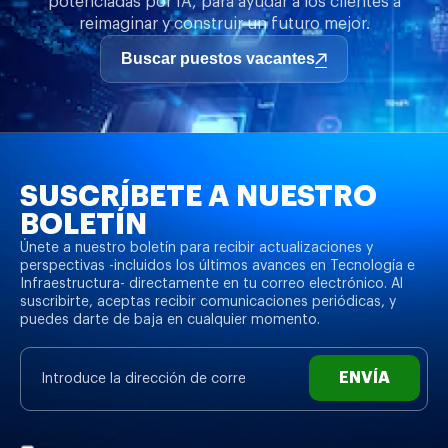
potenciadas por IA, para ayudar a los clientes a
reimaginar y construir un futuro mejor.
Completado
Buscar puestos vacantes
SUSCRÍBETE A NUESTRO
BOLETÍN
Únete a nuestro boletín para recibir actualizaciones y
perspectivas -incluidos los últimos avances en Tecnología e
Infraestructura- directamente en tu correo electrónico. Al
suscribirte, aceptas recibir comunicaciones periódicas, y
puedes darte de baja en cualquier momento.
ENVÍA