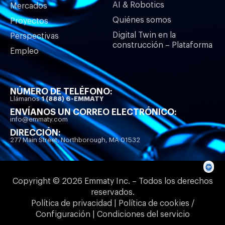
AI & Robotics
Mercados
Quiénes somos
Proyectos
Digital Twin en la
Perspectivas
construcción – Plataforma
Empleo
NÚMERO DE TELÉFONO:
Llámanos
1 (888) 6-EMMATY
ENVÍANOS UN CORREO ELECTRÓNICO:
info@emmaty.com
DIRECCIÓN:
277 Main Street, Northborough, MA 01532
Copyright © 2026 Emmaty Inc. – Todos los derechos
reservados.
Política de privacidad | Política de cookies /
Configuración | Condiciones del servicio