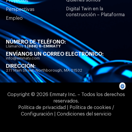
Quiénes somos
Proyectos
Digital Twin en la
Perspectivas
construcción – Plataforma
Empleo
NÚMERO DE TELÉFONO:
Llámanos
1 (888) 6-EMMATY
ENVÍANOS UN CORREO ELECTRÓNICO:
info@emmaty.com
DIRECCIÓN:
277 Main Street, Northborough, MA 01532
Copyright © 2026 Emmaty Inc. – Todos los derechos
reservados.
Política de privacidad | Política de cookies /
Configuración | Condiciones del servicio